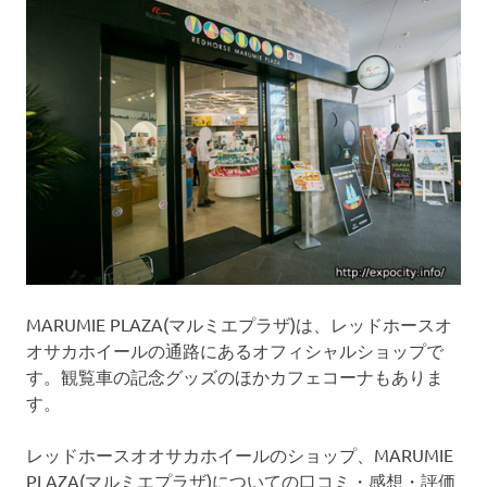
コ
ミ
の
投
稿
・
確
認
が
で
き
る
サ
イ
MARUMIE PLAZA(マルミエプラザ)は、レッドホースオ
ト
オサカホイールの通路にあるオフィシャルショップで
で
す
す。観覧車の記念グッズのほかカフェコーナもありま
。
す。
皆
さ
レッドホースオオサカホイールのショップ、MARUMIE
ま
PLAZA(マルミエプラザ)についての口コミ・感想・評価