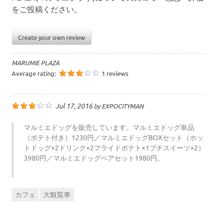
の
をご投稿ください。
口
コ
ミ
Create your own review
を
お
待
MARUMIE PLAZA
ち
Average rating:
1 reviews
し
て
い
Jul 17, 2016
by
EXPOCITYMAN
ま
す
マルミエドッグを販売しています。マルミエドッグ単品
！
（ポテト付き）1230円／マルミエドッグBOXセット（ホッ
トドッグ×2ドリンク×2フライドポテト×1プチスイーツ×2）
3980円／マルミエドッグペアセット1980円。
カフェ
大観覧車