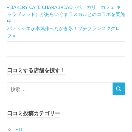
前
投
BAKERY CAFE CHARABREAD（ベーカリーカフェ キ
の
ャラブレッド）があらいぐまラスカルとのコラボを実施
稿
記
中！
次
事:
パティシエが本気作ったかき氷！プチプランスクグロ
ナ
の
フ
記
ビ
事:
ゲ
ー
口コミする店舗を捜す！
シ
ョ
ン
口コミ投稿カテゴリー
ETC.