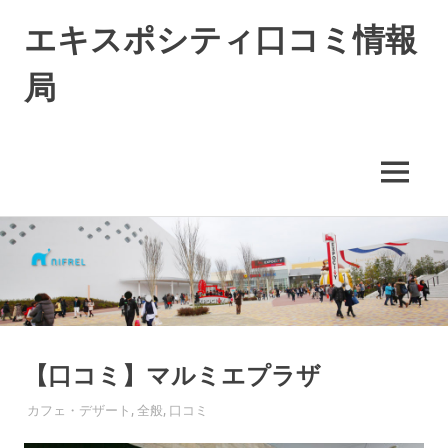
エキスポシティ口コミ情報
局
エ
キ
ス
MENU
ポ
シ
コ
テ
ィ
ン
に
テ
つ
ン
い
ツ
て
へ
の
ス
【口コミ】マルミエプラザ
情
キ
報
2016年7月17日
EXPO-ADMIN
カフェ・デザート
,
全般
,
口コミ
や
ッ
口
プ