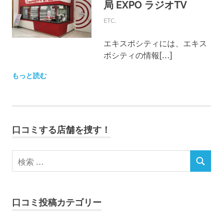
局 EXPO ラジオTV
コ
ミ
2018年7月15日
EXPO-ADMIN
ETC.
の
投
エキスポシティには、エキス
稿
ポシティの情報[…]
・
確
もっと読む
認
が
で
き
る
サ
口コミする店舗を捜す！
イ
ト
で
す
。
皆
口コミ投稿カテゴリー
さ
ま