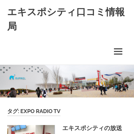
エキスポシティ口コミ情報
局
エ
キ
ス
MENU
ポ
シ
コ
テ
ィ
ン
に
テ
つ
ン
い
ツ
て
へ
の
ス
タグ:
EXPO RADIO TV
情
キ
報
や
ッ
エキスポシティの放送
口
プ