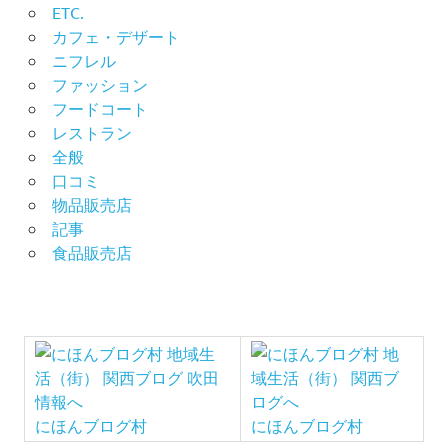
の
ETC.
口
カフェ・デザート
コ
ニフレル
ミ
ファッション
を
お
フードコート
待
レストラン
ち
全般
し
口コミ
て
物品販売店
い
記事
ま
食品販売店
す
！
にほんブログ村
にほんブログ村