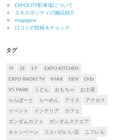
EXPOCITY駐車場について
エキスポシティの施設紹介
magagine
口コミの投稿＆チェック
タグ
1F
2F
3Ｆ
EXPO KITCHEN
EXPO RADIO TV
IMAX
OEV
Orbi
VS PARK
うどん
おもちゃ
お土産
ららぽーと
らーめん
アイス
アクセス
イベント
インテリア
カフェ
ガンダムカフェ
ガンダムスクエア
キャンペーン
コスパのいい店
ニフレル