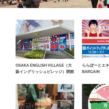
の
投
稿
・
確
認
が
で
き
る
サ
イ
ト
OSAKA ENGLISH VILLAGE（大
ららぽーとエ
で
阪イングリッシュビレッジ）閉館
BARGAIN
す
2022年8月7日
2018年12月31日
。
皆
さ
ま
の
口