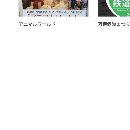
コ
ミ
を
お
アニマルワールド
万博鉄道まつり2
待
ち
2018年4月18日
2018年3月24日
し
て
い
ま
す
！