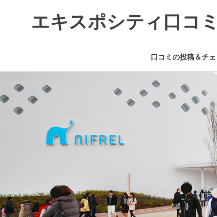
エキスポシティ口コ
エ
キ
口コミの投稿＆チェ
ス
ポ
コ
シ
ン
テ
テ
ィ
ン
に
つ
ツ
い
へ
て
ス
の
キ
情
ッ
報
プ
や
口
コ
ミ