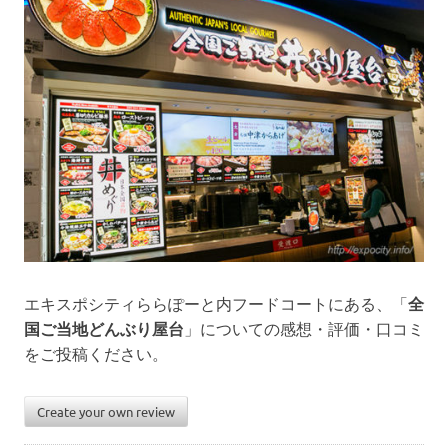
コ
ミ
の
投
稿
・
確
認
が
で
き
る
サ
イ
ト
エキスポシティららぽーと内フードコートにある、「
全
で
国ご当地どんぶり屋台
」についての感想・評価・口コミ
す
をご投稿ください。
。
皆
さ
Create your own review
ま