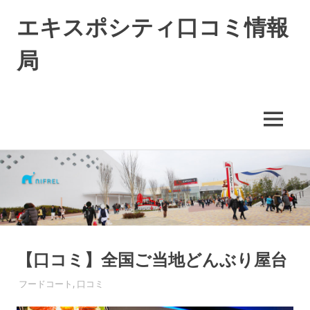
エキスポシティ口コミ情報
局
エ
キ
ス
MENU
ポ
シ
コ
テ
ィ
ン
に
テ
つ
ン
い
ツ
て
へ
の
ス
【口コミ】全国ご当地どんぶり屋台
情
キ
報
2016年3月11日
EXPO-ADMIN
フードコート
,
口コミ
や
ッ
口
プ