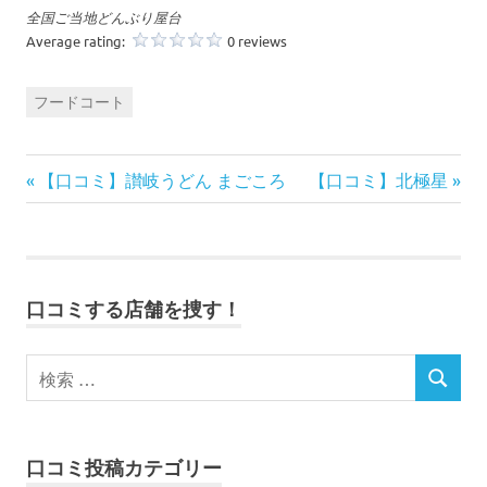
の
全国ご当地どんぶり屋台
口
Average rating:
0 reviews
コ
ミ
を
フードコート
お
待
ち
前
次
投
【口コミ】讃岐うどん まごころ
【口コミ】北極星
し
の
の
て
稿
い
記
記
ま
事:
事:
ナ
す
！
口コミする店舗を捜す！
ビ
ゲ
ー
シ
口コミ投稿カテゴリー