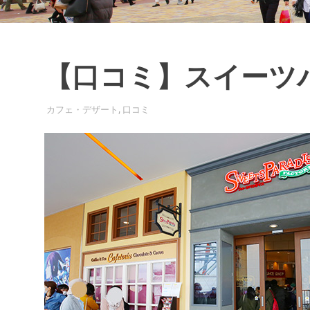
の
投
稿
・
確
【口コミ】スイーツ
認
が
で
2016年3月9日
EXPO-ADMIN
カフェ・デザート
,
口コミ
き
る
サ
イ
ト
で
す
。
皆
さ
ま
の
口