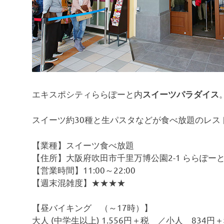
コ
ミ
を
お
待
ち
し
て
い
エキスポシティららぽーと内
スイーツパラダイス
ま
す
！
スイーツ約30種と生パスタなどが食べ放題のレス
【業種】スイーツ食べ放題
【住所】大阪府吹田市千里万博公園2-1 ららぽーと
【営業時間】11:00～22:00
【週末混雑度】★★★★
【昼バイキング （～17時）】
大人 (中学生以上) 1.556円＋税 ／小人 834