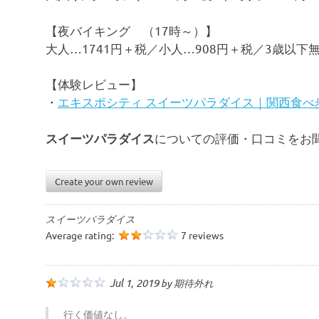
【夜バイキング （17時～）】
大人…1741円＋税／小人…908円＋税／3歳以下
【体験レビュー】
・
エキスポシティ スイーツパラダイス｜関西食べ
についての評価・口コミをお
スイーツパラダイス
Create your own review
スイーツパラダイス
Average rating:
7 reviews
Jul 1, 2019
by
期待外れ
行く価値なし。