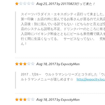
Aug 25, 2017
by
20170823行って来た！
スイーツパラダイス・エキスポシティ店行って来ました
第一印象：お店の外に並んでるお客さんが居るので人気
入店後：別に混んでいる訳でもない（どちらかと言えば
店のシステムも説明も不足、ドリンクバーのところに有
入店時にバイキング料金とともにビールも券売機で購入
行く間に生温くなってる。 サービスなってない。 究
ん！
Aug 18, 2017
by
ExpocityMan
2017．7/26～ ウルトラマンシリーズとコラボした
ルトラマンメニューが楽しめます☆
http://expocity.lo
Aug 18, 2017
by
ExpocityMan