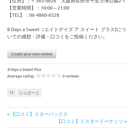
【住所】：〒565-0826 大阪府吹田市千里万博公園2-1
【営業時間】：10:00～21:00
【TEL】：06-4860-6528
8 Days a Sweet（エイトデイズ ア スイート プラス)につ
いての感想・評価・口コミをご投稿ください。
Create your own review
8 Days a Sweet Plus
Average rating:
0 reviews
1F
ららぽーと
前
投
【口コミ】スターバックス
の
次
【口コミ】ミスタードーナッツ
稿
記
の