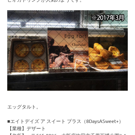
の
口
コ
ミ
を
お
待
ち
し
て
い
ま
す
！
エッグタルト。
■エイトデイズ ア スイート プラス（8DaysASweet+）
【業種】デザート