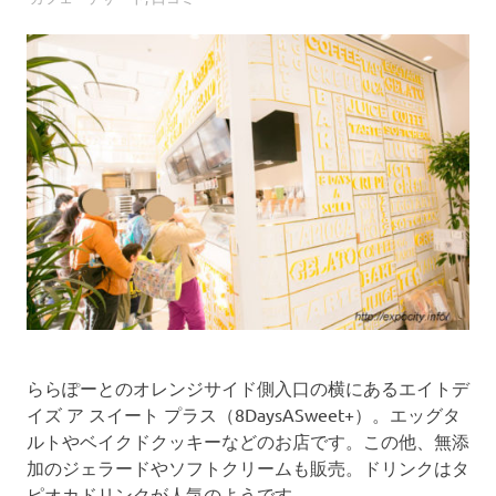
コ
ミ
の
投
稿
・
確
認
が
で
き
る
サ
イ
ト
で
す
ららぽーとのオレンジサイド側入口の横にあるエイトデ
。
イズ ア スイート プラス（8DaysASweet+）。エッグタ
皆
ルトやベイクドクッキーなどのお店です。この他、無添
さ
加のジェラードやソフトクリームも販売。ドリンクはタ
ま
ピオカドリンクが人気のようです。