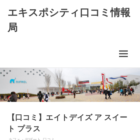
エキスポシティ口コミ情報
局
エ
キ
ス
MENU
ポ
シ
コ
テ
ィ
ン
に
テ
つ
ン
い
ツ
て
へ
の
ス
【口コミ】エイトデイズ ア スイー
情
キ
報
ト プラス
や
ッ
口
プ
2016年3月9日
EXPO-ADMIN
カフェ・デザート
,
口コミ