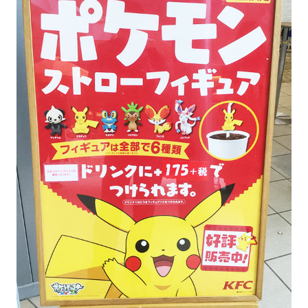
の
口
コ
ミ
を
お
待
ち
し
て
い
ま
す
！