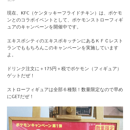
コ
ミ
現在、KFC（ケンタッキーフライドチキン）は、ポケモ
の
ンとのコラボイベントとして、ポケモンストローフィギ
投
ュアのキャンペーンを開催中です。
稿
・
確
エキスポシティのエキスポキッチンにあるＫＦＣレスト
認
ランでももちろんこのキャンペーンを実施しています
が
よ。
で
き
ドリンク注文に＋175円＋税でポケモン（フィギュア）
る
ゲットだぜ！
サ
イ
ト
ストローフィギュアは全部６種類！数量限定なので早め
で
にGETだぜ！
す
。
皆
さ
ま