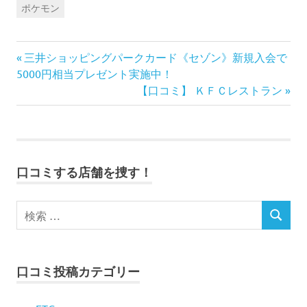
ポケモン
前
投
三井ショッピングパークカード《セゾン》新規入会で
の
5000円相当プレゼント実施中！
稿
記
次
【口コミ】 ＫＦＣレストラン
事:
の
ナ
記
事:
ビ
口コミする店舗を捜す！
ゲ
ー
シ
ョ
口コミ投稿カテゴリー
ン