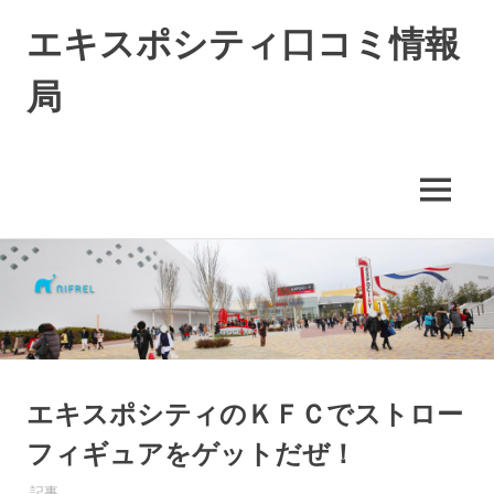
エキスポシティ口コミ情報
局
エ
キ
ス
MENU
ポ
シ
コ
テ
ィ
ン
に
テ
つ
ン
い
ツ
て
へ
の
ス
エキスポシティのＫＦＣでストロー
情
キ
報
フィギュアをゲットだぜ！
や
ッ
口
プ
2016年3月19日
EXPO-ADMIN
記事