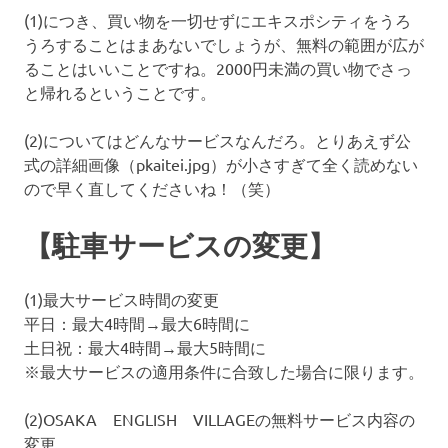
の
(1)につき、買い物を一切せずにエキスポシティをうろ
口
コ
うろすることはまあないでしょうが、無料の範囲が広が
ミ
ることはいいことですね。2000円未満の買い物でさっ
を
と帰れるということです。
お
待
(2)についてはどんなサービスなんだろ。とりあえず公
ち
式の詳細画像（pkaitei.jpg）が小さすぎて全く読めない
し
ので早く直してくださいね！（笑）
て
い
ま
【駐車サービスの変更】
す
！
(1)最大サービス時間の変更
平日：最大4時間→最大6時間に
土日祝：最大4時間→最大5時間に
※最大サービスの適用条件に合致した場合に限ります。
(2)OSAKA ENGLISH VILLAGEの無料サービス内容の
変更