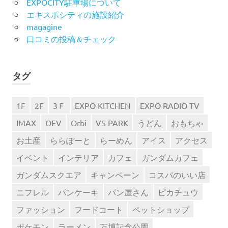
EXPOCITY駐車場について
エキスポシティの施設紹介
magagine
口コミの投稿＆チェック
タグ
1F
2F
3Ｆ
EXPO KITCHEN
EXPO RADIO TV
IMAX
OEV
Orbi
VS PARK
うどん
おもちゃ
お土産
ららぽーと
らーめん
アイス
アクセス
イベント
インテリア
カフェ
ガンダムカフェ
ガンダムスクエア
キャンペーン
コスパのいい店
ニフレル
パンケーキ
パン屋さん
ピカチュウ
ファッション
フードコート
ペットショップ
ポケモン
ラーメン
万博記念公園