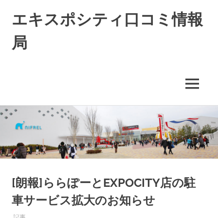
エキスポシティ口コミ情報
局
エ
キ
ス
MENU
ポ
シ
コ
テ
ィ
ン
に
テ
つ
ン
い
ツ
て
へ
の
ス
[朗報]ららぽーとEXPOCITY店の駐
情
キ
報
車サービス拡大のお知らせ
や
ッ
口
プ
2016年4月7日
EXPO-ADMIN
記事