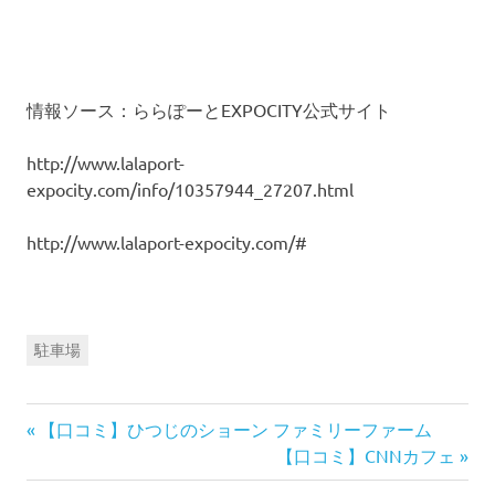
情報ソース：ららぽーとEXPOCITY公式サイト
http://www.lalaport-
expocity.com/info/10357944_27207.html
http://www.lalaport-expocity.com/#
駐車場
前
投
【口コミ】ひつじのショーン ファミリーファーム
の
次
【口コミ】CNNカフェ
稿
記
の