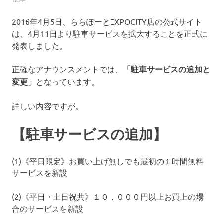
コ
ミ
2016年4月5日、ららぽーとEXPOCITY店の公式サイト
の
は、4月11日より駐車サービスを拡大することを正式に
投
発表しました。
稿
・
確
正確なアナウンスメントでは、
「駐車サービスの追加と
認
変更」
となっています。
が
で
詳しい内容ですが。
き
る
サ
【駐車サービスの追加】
イ
ト
で
(1)《平日限定》お買い上げ無しでも最初の１時間無料
す
サービスを新設
。
皆
(2)《平日・土日祝共》１０，０００円以上お買上の場
さ
合のサービスを新設
ま