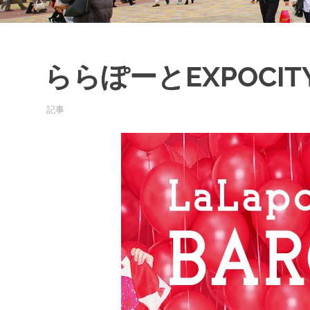
の
投
稿
・
確
ららぽーとEXPOCIT
認
が
で
2017年7月2日
EXPO-ADMIN
記事
き
る
サ
イ
ト
で
す
。
皆
さ
ま
の
口