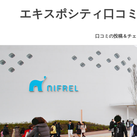
エキスポシティ口コ
エ
キ
口コミの投稿＆チェ
ス
ポ
コ
シ
ン
テ
テ
ィ
ン
に
つ
ツ
い
へ
て
ス
の
キ
情
ッ
報
プ
や
口
コ
ミ