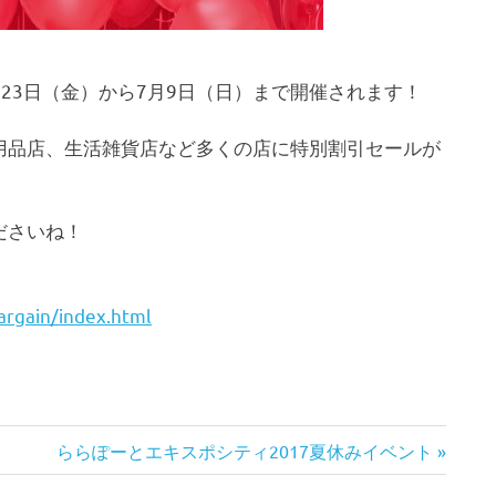
6月23日（金）から7月9日（日）まで開催されます！
用品店、生活雑貨店など多くの店に特別割引セールが
ださいね！
argain/index.html
次
ららぽーとエキスポシティ2017夏休みイベント
の