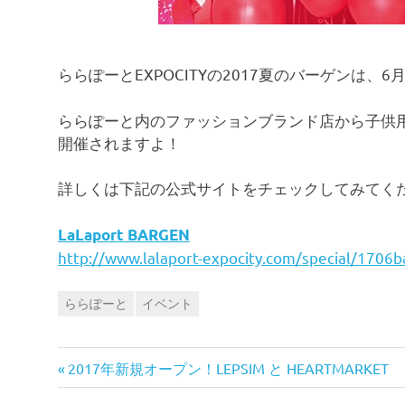
コ
ミ
を
お
ららぽーとEXPOCITYの2017夏のバーゲンは、
待
ち
し
ららぽーと内のファッションブランド店から子供
て
開催されますよ！
い
ま
詳しくは下記の公式サイトをチェックしてみてく
す
！
LaLaport BARGEN
http://www.lalaport-expocity.com/special/1706b
ららぽーと
イベント
前
投
2017年新規オープン！LEPSIM と HEARTMARKET
の