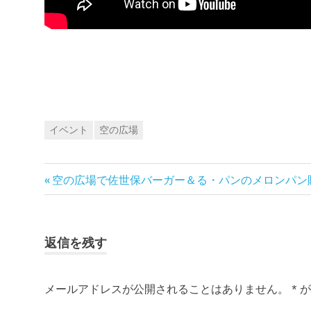
イベント
空の広場
前
投
空の広場で佐世保バーガー＆る・パンのメロンパン
の
稿
記
事:
ナ
返信を残す
ビ
メールアドレスが公開されることはありません。
*
が
ゲ