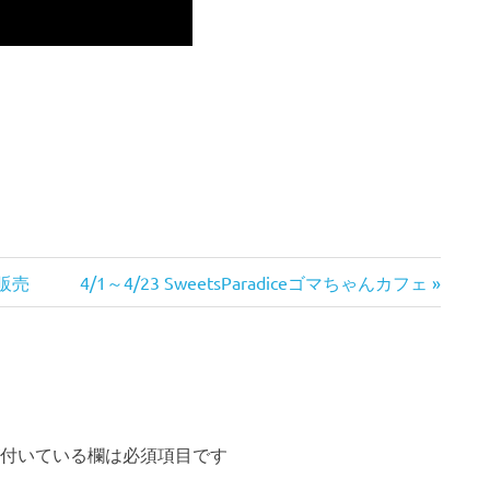
次
販売
4/1～4/23 SweetsParadiceゴマちゃんカフェ
の
記
事:
付いている欄は必須項目です