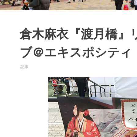
の
投
稿
・
確
倉木麻衣『渡月橋』
認
が
ブ＠エキスポシティ
で
き
る
2017年4月11日
EXPO-ADMIN
記事
サ
イ
ト
で
す
。
皆
さ
ま
の
口