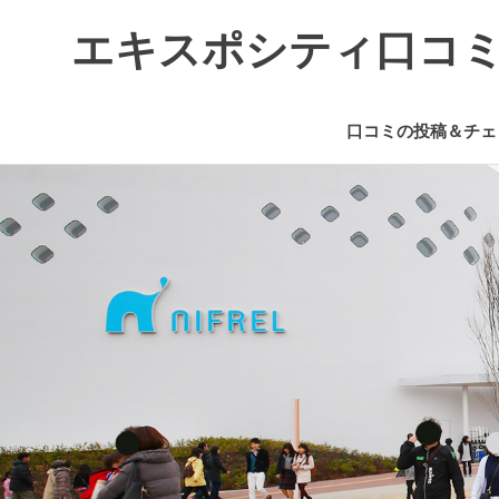
エキスポシティ口コ
エ
キ
口コミの投稿＆チェ
ス
ポ
コ
シ
ン
テ
テ
ィ
ン
に
つ
ツ
い
へ
て
ス
の
キ
情
ッ
報
プ
や
口
コ
ミ