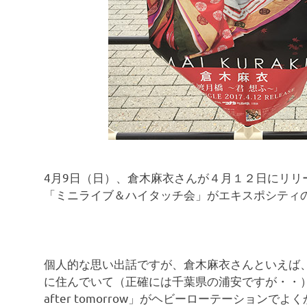
コ
ミ
を
お
待
ち
し
て
い
ま
す
！
4月9日（日）、倉木麻衣さんが４月１２日にリリ
「ミニライブ＆ハイタッチ会」がエキスポシティ
個人的な思い出話ですが、倉木麻衣さんといえば、
に住んでいて（正確には千葉県の浦安ですが・・）、
after tomorrow」がヘビーローテーショ