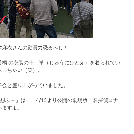
木麻衣さんの動員力恐るべし！
月橋 の衣装の十二単（じゅうにひとえ）を着られてい
ちっちゃい（笑）。
チ会と盛り上がっていました。
 想ふ～」は、、4/15より公開の劇場版「名探偵コナ
いますよ。