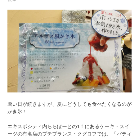
コ
ミ
の
投
稿
・
確
認
が
で
き
る
サ
イ
ト
で
暑い日が続きますが、夏にどうしても食べたくなるのが
す
かき氷！
。
皆
エキスポシティ内ららぽーとの1ｆにあるケーキ・スイ
さ
ま
ーツの有名店のプチプランス・クグロフでは、「パティ