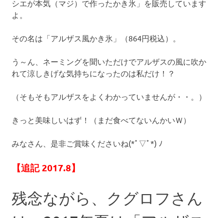
の
シエが本気（マジ）で作ったかき氷」を販売しています
口
よ。
コ
ミ
その名は「アルザス風かき氷」（864円税込）。
を
お
う～ん、ネーミングを聞いただけでアルザスの風に吹か
待
ち
れて涼しきげな気持ちになったのは私だけ！？
し
て
（そもそもアルザスをよくわかっていませんが・・。）
い
ま
きっと美味しいはず！（まだ食べてないんかいＷ）
す
！
みなさん、是非ご賞味くださいね(*ﾟ▽ﾟ*) ﾉ
【追記 2017.8】
残念ながら、クグロフさん