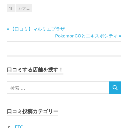
1F
カフェ
前
投
【口コミ】マルミエプラザ
の
次
PokemonGOとエキスポシティ
稿
記
の
事:
記
ナ
事:
ビ
口コミする店舗を捜す！
ゲ
ー
シ
口コミ投稿カテゴリー
ョ
ン
ETC.