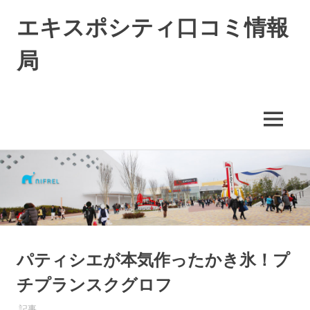
エキスポシティ口コミ情報
局
エ
キ
ス
MENU
ポ
シ
コ
テ
ィ
ン
に
テ
つ
ン
い
ツ
て
へ
の
ス
パティシエが本気作ったかき氷！プ
情
キ
報
チプランスクグロフ
や
ッ
口
プ
2016年8月7日
EXPO-ADMIN
記事