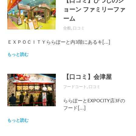
【口コミ】ひつじのシ
の
口
ョーン ファミリーファ
コ
ーム
ミ
を
2016年4月1日
EXPO-ADMIN
全般
,
口コミ
お
待
ＥＸＰＯＣＩＴＹららぽーと内3階にあるキ[…]
ち
し
もっと読む
て
い
ま
【口コミ】会津屋
す
！
2016年3月12日
EXPO-ADMIN
フードコート
,
口コミ
ららぽーとEXPOCITY店3Fの
フード[…]
もっと読む