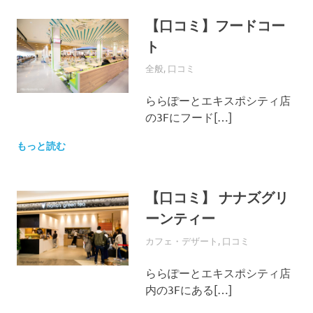
【口コミ】フードコー
ト
2016年3月9日
EXPO-ADMIN
全般
,
口コミ
ららぽーとエキスポシティ店
の3Fにフード[…]
もっと読む
【口コミ】 ナナズグリ
ーンティー
2016年3月9日
EXPO-ADMIN
カフェ・デザート
,
口コミ
ららぽーとエキスポシティ店
内の3Fにある[…]