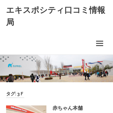
エキスポシティ口コミ情報
局
エ
キ
ス
MENU
ポ
シ
コ
テ
ィ
ン
に
テ
つ
ン
い
ツ
て
へ
の
ス
タグ:
3Ｆ
情
キ
報
や
ッ
赤ちゃん本舗
口
プ