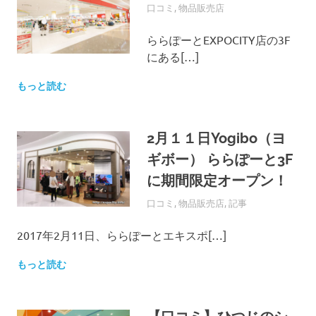
コ
2018年4月5日
EXPO-ADMIN
口コミ
,
物品販売店
ミ
の
ららぽーとEXPOCITY店の3F
投
にある[…]
稿
・
もっと読む
確
認
が
2月１１日Yogibo（ヨ
で
き
ギボー） ららぽーと3F
る
に期間限定オープン！
サ
イ
2017年3月8日
EXPO-ADMIN
口コミ
,
物品販売店
,
記事
ト
で
2017年2月11日、ららぽーとエキスポ[…]
す
。
もっと読む
皆
さ
ま