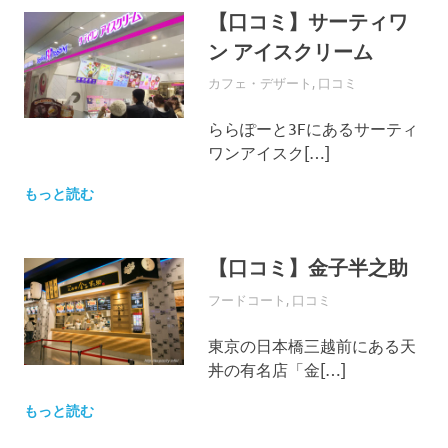
【口コミ】サーティワ
ン アイスクリーム
2016年3月11日
EXPO-ADMIN
カフェ・デザート
,
口コミ
ららぽーと3Fにあるサーティ
ワンアイスク[…]
もっと読む
【口コミ】金子半之助
2016年3月11日
EXPO-ADMIN
フードコート
,
口コミ
東京の日本橋三越前にある天
丼の有名店「金[…]
もっと読む