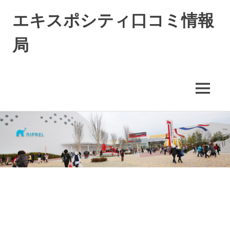
エキスポシティ口コミ情報
局
エ
キ
ス
MENU
ポ
シ
コ
テ
ィ
ン
に
テ
つ
ン
い
ツ
て
へ
の
ス
情
キ
報
や
ッ
口
プ