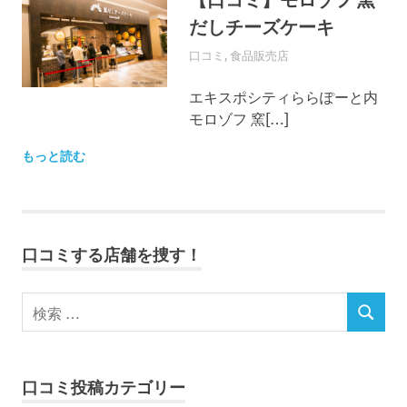
の
口
だしチーズケーキ
コ
2016年3月9日
EXPO-ADMIN
口コミ
,
食品販売店
ミ
を
お
エキスポシティららぽーと内
待
モロゾフ 窯[…]
ち
し
もっと読む
て
い
ま
す
！
口コミする店舗を捜す！
口コミ投稿カテゴリー