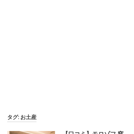
コ
ミ
の
投
稿
・
確
認
が
で
き
る
サ
イ
ト
で
す
。
皆
タグ:
お土産
さ
ま
【口コミ】モロゾフ 窯